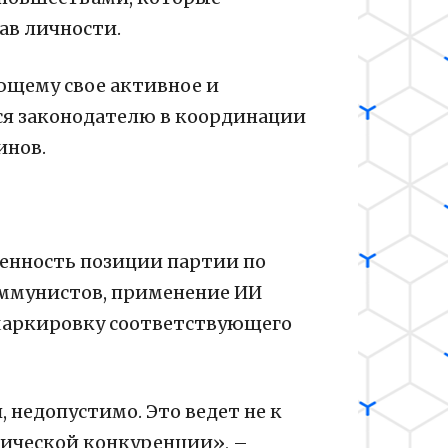
ав личности.
ющему свое активное и
ься законодателю в координации
инов.
енность позиции партии по
оммунистов, применение ИИ
 маркировку соответствующего
 недопустимо. Это ведет не к
тической конкуренции», –