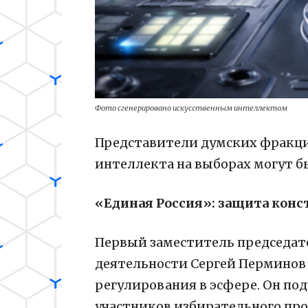
Фото сгенерировано искусственным интеллектом
Представители думских фракци
интеллекта на выборах могут б
«Единая Россия»: защита кон
Первый заместитель председат
деятельности Сергей Перминов 
регулирования в эсфере. Он по
участников избирательного пр