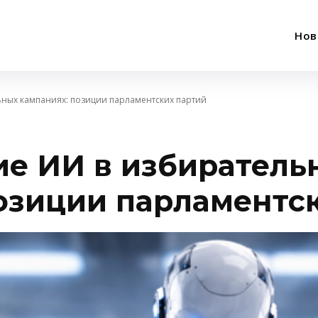
Нов
ьных кампаниях: позиции парламентских партий
ие ИИ в избиратель
озиции парламентс