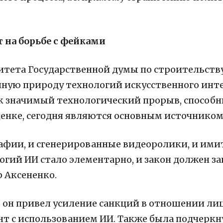
 на борьбе с фейками
итета Государственной думы по строительств
ную природу технологий искусственного инте
к значимый технологический прорыв, способн
оценке, сегодня являются основным источнико
фии, и сгенерированные видеоролики, и имита
гий ИИ стало элементарно, и закон должен з
р Аксененко.
 он привел усиление санкций в отношении ли
т с использованием ИИ. Также была подчеркн