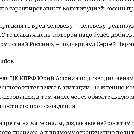
ию гарантированных Конституцией России пр
ричинять вред человеку – человеку, реализу
 Это главная цель, которой надо будет добит
омиссией России», – подчеркнул Сергей Перм
гибов
еля ЦК КПРФ Юрий Афонин подтвердил неизм
венного интеллекта в агитации. По мнению к
улировании, в том числе через обязательную
чности его происхождения.
апреты на материалы, созданные нейросетями,
ого процесса, а к прямому ограничению поли