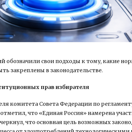
й обозначили свои подходы к тому, какие но
ыть закреплены в законодательстве.
ституционных прав избирателя
еля комитета Совета Федерации по регламент
отметил, что «Единая Россия» намерена учас
дчеркнул, что основная цель возможных зако
оцесса от злоупотреблений технологическими