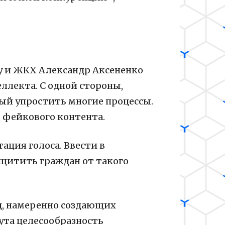
у и ЖКХ Александр Аксененко
ллекта. С одной стороны,
ый упростить многие процессы.
м фейкового контента.
ция голоса. Ввести в
ащитить граждан от такого
ц, намеренно создающих
ута целесообразность